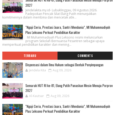
Semarak HUT RI ke-81, Elang Putih Panaskan Mesin Menuju Porprov
2027
Jendelakita.my.id- Lubuklinggau, 09 Agustus 2026.
Padepokan Pencak Silat Elang Putih menunjukkan
komitmennya dalam membina dan mencetak atle...
“Ngaji Ceria, Prestasi Juara, Santri Mendunia”, MI Muhammadiyah
Plus Leksono Perkuat Pendidikan Karakter
MI Muhammadiyah Plus Leksono resmi meluncurkan
program Sekolah Bernuansa Pesantren sebagai upaya
memperkuat pendidikan karakter dan mening...
TERBARU
COMMENTS
Dispensasi dalam Ilmu Hukum sebagai Bentuk Penyimpangan
Jendela Kita
Aug 09, 2026
Semarak HUT RI ke-81, Elang Putih Panaskan Mesin Menuju Porprov
2027
Al-Kautsar
Aug 09, 2026
“Ngaji Ceria, Prestasi Juara, Santri Mendunia”, MI Muhammadiyah
Plus Leksono Perkuat Pendidikan Karakter