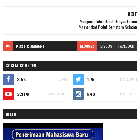
NEXT
Mengenal Lebih Dekat Dengan Forum
Masyarakat Peduli Sumatera Selatan
POST
COMMENT
BLOGGER
DISQUS
FACEBOOK
SOCIAL COUNTER
3.5k
1.7k
Likes
Followers
3.917k
849
Subscribes
Followers
IKLAN