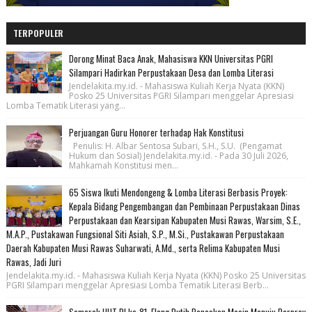
TERPOPULER
Dorong Minat Baca Anak, Mahasiswa KKN Universitas PGRI
Silampari Hadirkan Perpustakaan Desa dan Lomba Literasi
Jendelakita.my.id. - Mahasiswa Kuliah Kerja Nyata (KKN)
Posko 25 Universitas PGRI Silampari menggelar Apresiasi
Lomba Tematik Literasi yang...
Perjuangan Guru Honorer terhadap Hak Konstitusi
Penulis: H. Albar Sentosa Subari, S.H., S.U. (Pengamat
Hukum dan Sosial) Jendelakita.my.id. - Pada 30 Juli 2026,
Mahkamah Konstitusi men...
65 Siswa Ikuti Mendongeng & Lomba Literasi Berbasis Proyek:
Kepala Bidang Pengembangan dan Pembinaan Perpustakaan Dinas
Perpustakaan dan Kearsipan Kabupaten Musi Rawas, Warsim, S.E.,
M.A.P., Pustakawan Fungsional Siti Asiah, S.P., M.Si., Pustakawan Perpustakaan
Daerah Kabupaten Musi Rawas Suharwati, A.Md., serta Relima Kabupaten Musi
Rawas, Jadi Juri
Jendelakita.my.id. - Mahasiswa Kuliah Kerja Nyata (KKN) Posko 25 Universitas
PGRI Silampari menggelar Apresiasi Lomba Tematik Literasi Berb...