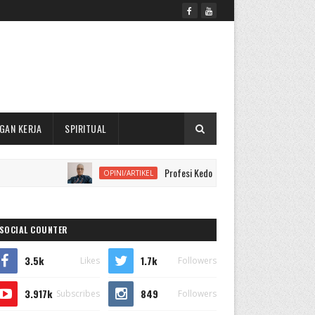
GAN KERJA
SPIRITUAL
Profesi Kedokteran Perlu Mempelajari Kontruksi H
OPINI/ARTIKEL
SOCIAL COUNTER
3.5k
1.7k
Likes
Followers
3.917k
849
Subscribes
Followers