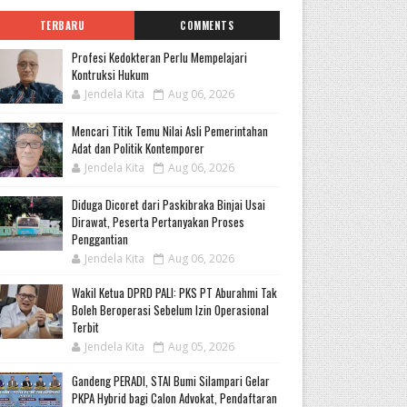
TERBARU
COMMENTS
Profesi Kedokteran Perlu Mempelajari
Kontruksi Hukum
Jendela Kita
Aug 06, 2026
Mencari Titik Temu Nilai Asli Pemerintahan
Adat dan Politik Kontemporer
Jendela Kita
Aug 06, 2026
Diduga Dicoret dari Paskibraka Binjai Usai
Dirawat, Peserta Pertanyakan Proses
Penggantian
Jendela Kita
Aug 06, 2026
Wakil Ketua DPRD PALI: PKS PT Aburahmi Tak
Boleh Beroperasi Sebelum Izin Operasional
Terbit
Jendela Kita
Aug 05, 2026
Gandeng PERADI, STAI Bumi Silampari Gelar
PKPA Hybrid bagi Calon Advokat, Pendaftaran