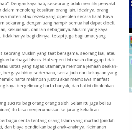
hati”. Dengan kaya hati, seseorang tidak memiliki penyakit
 dalam menolong kesulitan orang lain. Idealnya, orang
unya materi atau rezeki yang diperoleh secara halal. Kaya
rn sekarang, dengan uang hampir semua hal dapat dibeli,
n, kekuasaan, dan lain sebagainya. Muslim yang kaya
tidak hanya bagi dirinya, tetapi juga bagi umat yang
hat seorang Muslim yang taat beragama, seorang kiai, atau
n berbagai bisnis. Hal seperti ini masih dianggap tidak
ai atau ustaz yang tugas utamanya membina jemaah seakan-
kir, bergaya hidup sederhana, serta jauh dari kekayaan yang
 memiliki harta melimpah justru akan membawa manfaat
ng kaya bergelimang harta banyak, dan hal ini dibolehkan
g suci itu bagi orang orang saleh. Selain itu juga beliau
nan) itu bisa menjerumuskan ke jurang kekafiran.
berbagai cerita tentang orang Islam yang murtad (pindah
ti, dan biaya pendidikan bagi anak-anaknya. Keimanan