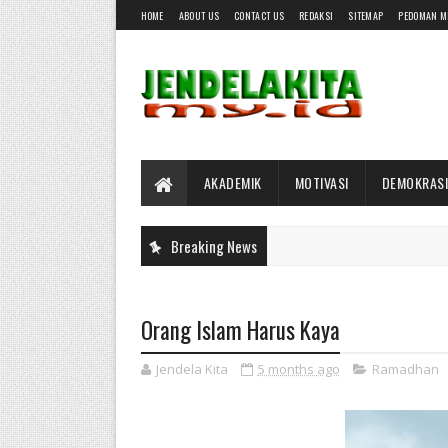
HOME
ABOUT US
CONTACT US
REDAKSI
SITEMAP
PEDOMAN M
AKADEMIK
MOTIVASI
DEMOKRASI
Breaking News
Orang Islam Harus Kaya
Jendela Kita
5 months ago
Ramadhan