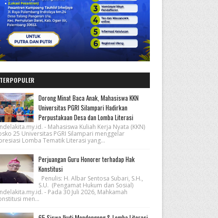
TERPOPULER
Dorong Minat Baca Anak, Mahasiswa KKN
Universitas PGRI Silampari Hadirkan
Perpustakaan Desa dan Lomba Literasi
ndelakita.my.id. - Mahasiswa Kuliah Kerja Nyata (KKN)
osko 25 Universitas PGRI Silampari menggelar
resiasi Lomba Tematik Literasi yang...
Perjuangan Guru Honorer terhadap Hak
Konstitusi
Penulis: H. Albar Sentosa Subari, S.H.,
S.U. (Pengamat Hukum dan Sosial)
ndelakita.my.id. - Pada 30 Juli 2026, Mahkamah
nstitusi men...
65 Siswa Ikuti Mendongeng & Lomba Literasi