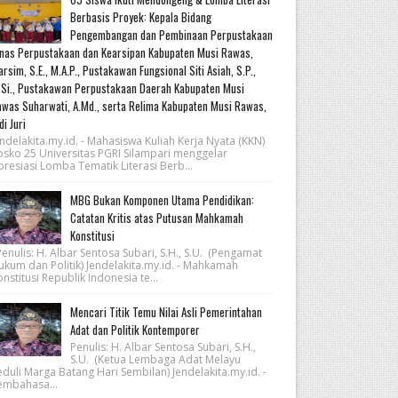
Berbasis Proyek: Kepala Bidang
Pengembangan dan Pembinaan Perpustakaan
nas Perpustakaan dan Kearsipan Kabupaten Musi Rawas,
rsim, S.E., M.A.P., Pustakawan Fungsional Siti Asiah, S.P.,
Si., Pustakawan Perpustakaan Daerah Kabupaten Musi
was Suharwati, A.Md., serta Relima Kabupaten Musi Rawas,
di Juri
ndelakita.my.id. - Mahasiswa Kuliah Kerja Nyata (KKN)
osko 25 Universitas PGRI Silampari menggelar
resiasi Lomba Tematik Literasi Berb...
MBG Bukan Komponen Utama Pendidikan:
Catatan Kritis atas Putusan Mahkamah
Konstitusi
nulis: H. Albar Sentosa Subari, S.H., S.U. (Pengamat
ukum dan Politik) Jendelakita.my.id. - Mahkamah
nstitusi Republik Indonesia te...
Mencari Titik Temu Nilai Asli Pemerintahan
Adat dan Politik Kontemporer
Penulis: H. Albar Sentosa Subari, S.H.,
S.U. (Ketua Lembaga Adat Melayu
eduli Marga Batang Hari Sembilan) Jendelakita.my.id. -
embahasa...