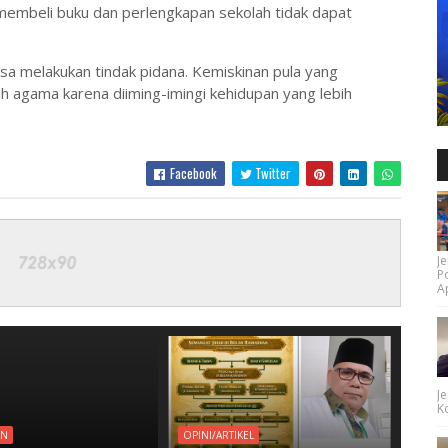
 membeli buku dan perlengkapan sekolah tidak dapat
a melakukan tindak pidana. Kemiskinan pula yang
 agama karena diiming-imingi kehidupan yang lebih
Facebook
Twitter
Je
P
Ap
Je
Ko
AN
OPINI/ARTIKEL