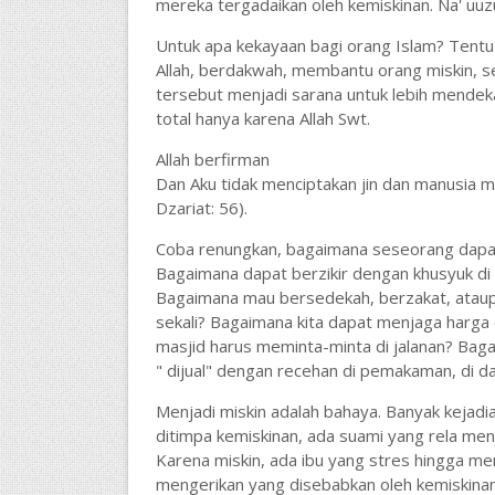
mereka tergadaikan oleh kemiskinan. Na' uuzu
Untuk apa kekayaan bagi orang Islam? Tent
Allah, berdakwah, membantu orang miskin, s
tersebut menjadi sarana untuk lebih mendek
total hanya karena Allah Swt.
Allah berfirman
Dan Aku tidak menciptakan jin dan manusia 
Dzariat: 56).
Coba renungkan, bagaimana seseorang dapat
Bagaimana dapat berzikir dengan khusyuk d
Bagaimana mau bersedekah, berzakat, ataupun
sekali? Bagaimana kita dapat menjaga harga
masjid harus meminta-minta di jalanan? Baga
" dijual" dengan recehan di pemakaman, di da
Menjadi miskin adalah bahaya. Banyak kejadi
ditimpa kemiskinan, ada suami yang rela men
Karena miskin, ada ibu yang stres hingga m
mengerikan yang disebabkan oleh kemiskinan.