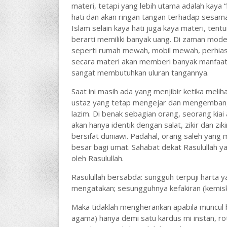
materi, tetapi yang lebih utama adalah kaya “
hati dan akan ringan tangan terhadap sesama
Islam selain kaya hati juga kaya materi, tent
berarti memiliki banyak uang. Di zaman mode
seperti rumah mewah, mobil mewah, perhiasa
secara materi akan memberi banyak manfaat, 
sangat membutuhkan uluran tangannya.
Saat ini masih ada yang menjibir ketika meli
ustaz yang tetap mengejar dan mengembangka
lazim. Di benak sebagian orang, seorang ki
akan hanya identik dengan salat, zikir dan zi
bersifat duniawi. Padahal, orang saleh yang
besar bagi umat. Sahabat dekat Rasulullah ya
oleh Rasulullah.
Rasulullah bersabda: sungguh terpuji harta yan
mengatakan; sesungguhnya kefakiran (kemiski
Maka tidaklah mengherankan apabila muncul 
agama) hanya demi satu kardus mi instan, ro