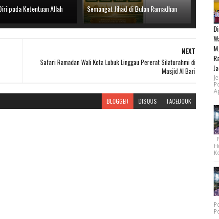
iri pada Ketentuan Allah
Semangat Jihad di Bulan Ramadhan
Di
Wa
M.
NEXT
Ra
Safari Ramadan Wali Kota Lubuk Linggau Pererat Silaturahmi di
Ja
Masjid Al Bari
Je
P
Ap
BLOGGER
DISQUS
FACEBOOK
Pe
H
Ko
P
P