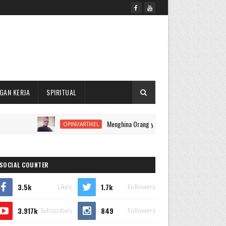
GAN KERJA
SPIRITUAL
Menghina Orang yang Sudah Meninggal, Apakah Dapat D
OPINI/ARTIKEL
SOCIAL COUNTER
3.5k
1.7k
Likes
Followers
3.917k
849
Subscribes
Followers