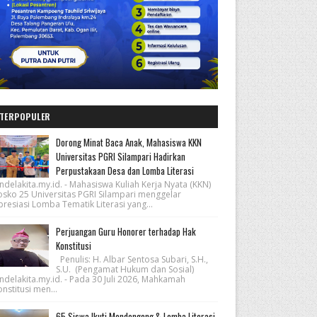
TERPOPULER
Dorong Minat Baca Anak, Mahasiswa KKN
Universitas PGRI Silampari Hadirkan
Perpustakaan Desa dan Lomba Literasi
ndelakita.my.id. - Mahasiswa Kuliah Kerja Nyata (KKN)
osko 25 Universitas PGRI Silampari menggelar
resiasi Lomba Tematik Literasi yang...
Perjuangan Guru Honorer terhadap Hak
Konstitusi
Penulis: H. Albar Sentosa Subari, S.H.,
S.U. (Pengamat Hukum dan Sosial)
ndelakita.my.id. - Pada 30 Juli 2026, Mahkamah
nstitusi men...
65 Siswa Ikuti Mendongeng & Lomba Literasi