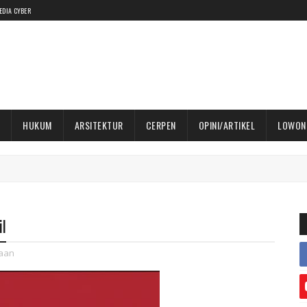
EDIA CYBER
HUKUM
ARSITEKTUR
CERPEN
OPINI/ARTIKEL
LOWON
l
aan