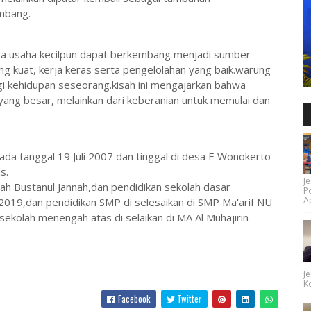
mbang.
 usaha kecilpun dapat berkembang menjadi sumber
ng kuat, kerja keras serta pengelolahan yang baik.warung
 kehidupan seseorang.kisah ini mengajarkan bahwa
 yang besar, melainkan dari keberanian untuk memulai dan
ada tanggal 19 Juli 2007 dan tinggal di desa E Wonokerto
s.
Je
yah Bustanul Jannah,dan pendidikan sekolah dasar
P
Ap
2019,dan pendidikan SMP di selesaikan di SMP Ma'arif NU
kolah menengah atas di selaikan di MA Al Muhajirin
Je
Ko
Facebook
Twitter