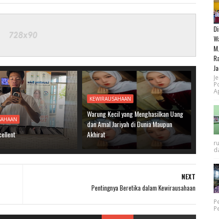
Di
Wa
M.
Ra
Ja
Je
P
Ap
KEWIRAUSAHAAN
Warung Kecil yang Menghasilkan Uang
SAHAAN
dan Amal Jariyah di Dunia Maupun
cellent
Akhirat
r
da
NEXT
Pentingnya Beretika dalam Kewirausahaan
P
P