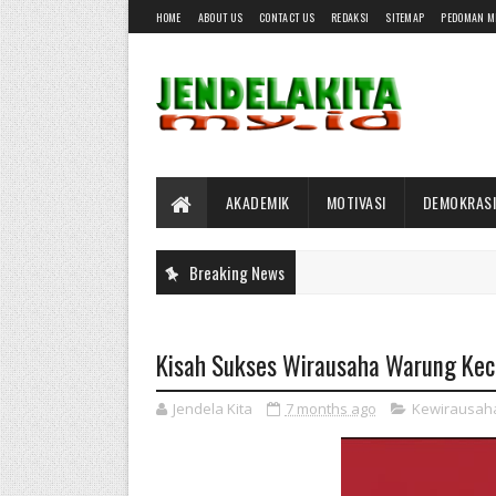
HOME
ABOUT US
CONTACT US
REDAKSI
SITEMAP
PEDOMAN M
AKADEMIK
MOTIVASI
DEMOKRASI
Breaking News
Kisah Sukses Wirausaha Warung Keci
Jendela Kita
7 months ago
Kewirausah