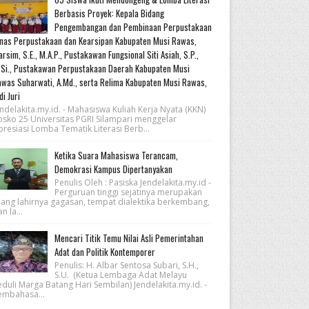
Berbasis Proyek: Kepala Bidang
Pengembangan dan Pembinaan Perpustakaan
nas Perpustakaan dan Kearsipan Kabupaten Musi Rawas,
rsim, S.E., M.A.P., Pustakawan Fungsional Siti Asiah, S.P.,
Si., Pustakawan Perpustakaan Daerah Kabupaten Musi
was Suharwati, A.Md., serta Relima Kabupaten Musi Rawas,
di Juri
ndelakita.my.id. - Mahasiswa Kuliah Kerja Nyata (KKN)
osko 25 Universitas PGRI Silampari menggelar
resiasi Lomba Tematik Literasi Berb...
Ketika Suara Mahasiswa Terancam,
Demokrasi Kampus Dipertanyakan
Penulis Oleh : Pasiska Jendelakita.my.id -
Perguruan tinggi sejatinya merupakan
uang lahirnya gagasan, tempat dialektika berkembang,
n la...
Mencari Titik Temu Nilai Asli Pemerintahan
Adat dan Politik Kontemporer
Penulis: H. Albar Sentosa Subari, S.H.,
S.U. (Ketua Lembaga Adat Melayu
eduli Marga Batang Hari Sembilan) Jendelakita.my.id. -
embahasa...