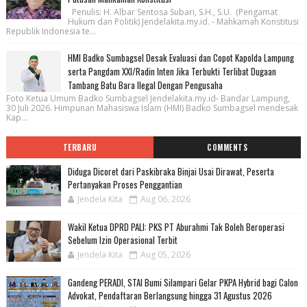
Penulis: H. Albar Sentosa Subari, S.H., S.U. (Pengamat
Hukum dan Politik) Jendelakita.my.id. - Mahkamah Konstitusi
Republik Indonesia te...
HMI Badko Sumbagsel Desak Evaluasi dan Copot Kapolda Lampung
serta Pangdam XXI/Radin Inten Jika Terbukti Terlibat Dugaan
Tambang Batu Bara Ilegal Dengan Pengusaha
Foto Ketua Umum Badko Sumbagsel Jendelakita.my.id- Bandar Lampung,
30 Juli 2026. Himpunan Mahasiswa Islam (HMI) Badko Sumbagsel mendesak
Kap...
TERBARU
COMMENTS
Diduga Dicoret dari Paskibraka Binjai Usai Dirawat, Peserta
Pertanyakan Proses Penggantian
Jendela Kita
Aug 06, 2026
Wakil Ketua DPRD PALI: PKS PT Aburahmi Tak Boleh Beroperasi
Sebelum Izin Operasional Terbit
Jendela Kita
Aug 05, 2026
Gandeng PERADI, STAI Bumi Silampari Gelar PKPA Hybrid bagi Calon
Advokat, Pendaftaran Berlangsung hingga 31 Agustus 2026