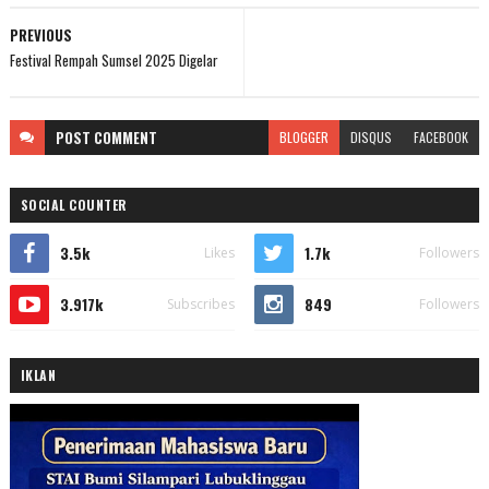
PREVIOUS
Festival Rempah Sumsel 2025 Digelar
POST
COMMENT
BLOGGER
DISQUS
FACEBOOK
SOCIAL COUNTER
3.5k
1.7k
Likes
Followers
3.917k
849
Subscribes
Followers
IKLAN