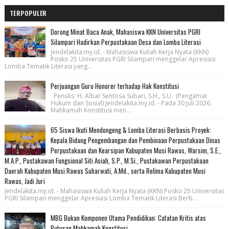
TERPOPULER
Dorong Minat Baca Anak, Mahasiswa KKN Universitas PGRI
Silampari Hadirkan Perpustakaan Desa dan Lomba Literasi
Jendelakita.my.id. - Mahasiswa Kuliah Kerja Nyata (KKN)
Posko 25 Universitas PGRI Silampari menggelar Apresiasi
Lomba Tematik Literasi yang...
Perjuangan Guru Honorer terhadap Hak Konstitusi
Penulis: H. Albar Sentosa Subari, S.H., S.U. (Pengamat
Hukum dan Sosial) Jendelakita.my.id. - Pada 30 Juli 2026,
Mahkamah Konstitusi men...
65 Siswa Ikuti Mendongeng & Lomba Literasi Berbasis Proyek:
Kepala Bidang Pengembangan dan Pembinaan Perpustakaan Dinas
Perpustakaan dan Kearsipan Kabupaten Musi Rawas, Warsim, S.E.,
M.A.P., Pustakawan Fungsional Siti Asiah, S.P., M.Si., Pustakawan Perpustakaan
Daerah Kabupaten Musi Rawas Suharwati, A.Md., serta Relima Kabupaten Musi
Rawas, Jadi Juri
Jendelakita.my.id. - Mahasiswa Kuliah Kerja Nyata (KKN) Posko 25 Universitas
PGRI Silampari menggelar Apresiasi Lomba Tematik Literasi Berb...
MBG Bukan Komponen Utama Pendidikan: Catatan Kritis atas
Putusan Mahkamah Konstitusi