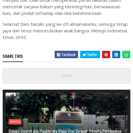
menjadi titik tolak untuk memperkuat peran fakultas dalam
mencetak sarjana hukum yang berintegritas, berwawasan
luas, dan peduli terhadap nilai-nilai keindonesiaan.
Selamat Dies Natalis yang ke-65 almamaterku, semoga tetap
jaya dan terus mencerdaskan anak bangsa. Menuju Indonesia
Emas 2045.
Facebook
Twitter
SHARE THIS
BERITA
Diduga Dicoret dari Paskibraka Binjai Usai Dirawat, Peserta Pertanyakan