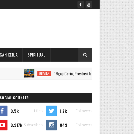
GAN KERJA
SPIRITUAL
“Ngaji Ceria, Prestasi Juara, Santri Mendunia”, MI Muhammadiy
BERITA
SOCIAL COUNTER
3.5k
1.7k
Likes
Followers
3.917k
849
Subscribes
Followers