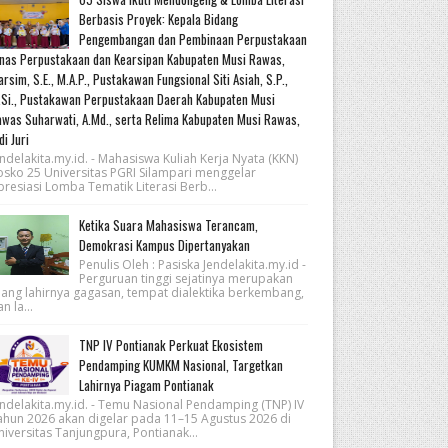
Berbasis Proyek: Kepala Bidang
Pengembangan dan Pembinaan Perpustakaan
nas Perpustakaan dan Kearsipan Kabupaten Musi Rawas,
rsim, S.E., M.A.P., Pustakawan Fungsional Siti Asiah, S.P.,
Si., Pustakawan Perpustakaan Daerah Kabupaten Musi
was Suharwati, A.Md., serta Relima Kabupaten Musi Rawas,
di Juri
ndelakita.my.id. - Mahasiswa Kuliah Kerja Nyata (KKN)
osko 25 Universitas PGRI Silampari menggelar
resiasi Lomba Tematik Literasi Berb...
Ketika Suara Mahasiswa Terancam,
Demokrasi Kampus Dipertanyakan
Penulis Oleh : Pasiska Jendelakita.my.id -
Perguruan tinggi sejatinya merupakan
uang lahirnya gagasan, tempat dialektika berkembang,
n la...
TNP IV Pontianak Perkuat Ekosistem
Pendamping KUMKM Nasional, Targetkan
Lahirnya Piagam Pontianak
endelakita.my.id. - Temu Nasional Pendamping (TNP) IV
ahun 2026 akan digelar pada 11–15 Agustus 2026 di
iversitas Tanjungpura, Pontianak...