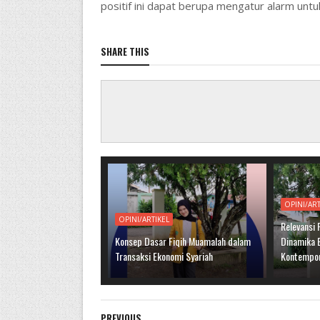
positif ini dapat berupa mengatur alarm untu
SHARE THIS
OPINI/ART
OPINI/ARTIKEL
Relevansi
Konsep Dasar Fiqih Muamalah dalam
Dinamika 
Transaksi Ekonomi Syariah
Kontempo
PREVIOUS