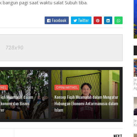
k bangun pagi saat waktu salat Subuh tiba.
Facebook
Twitter
Je
P
IKEL
OPINI/ARTIKEL
Ap
 Fiqh Muamalah dalam
Konsep Fiqih Muamalah dalam Mengatur
Ekonomi dan Bisnis
Hubungan Ekonomi Antarmanusia dalam
rer
Islam
Je
Ko
NEXT