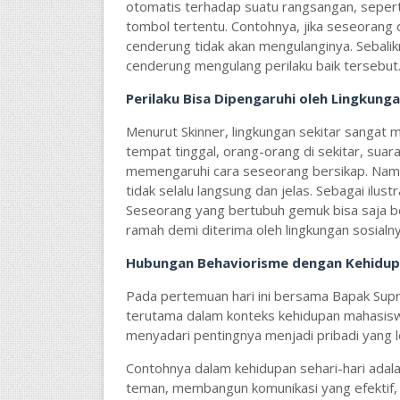
otomatis terhadap suatu rangsangan, sepert
tombol tertentu. Contohnya, jika seseorang 
cenderung tidak akan mengulanginya. Sebalikn
cenderung mengulang perilaku baik tersebut
Perilaku Bisa Dipengaruhi oleh Lingkung
Menurut Skinner, lingkungan sekitar sangat 
tempat tinggal, orang-orang di sekitar, suar
memengaruhi cara seseorang bersikap. Nam
tidak selalu langsung dan jelas. Sebagai ilustr
Seseorang yang bertubuh gemuk bisa saja bers
ramah demi diterima oleh lingkungan sosialny
Hubungan Behaviorisme dengan Kehidupa
Pada pertemuan hari ini bersama Bapak Supr
terutama dalam konteks kehidupan mahasiswa
menyadari pentingnya menjadi pribadi yang leb
Contohnya dalam kehidupan sehari-hari adal
teman, membangun komunikasi yang efektif, s