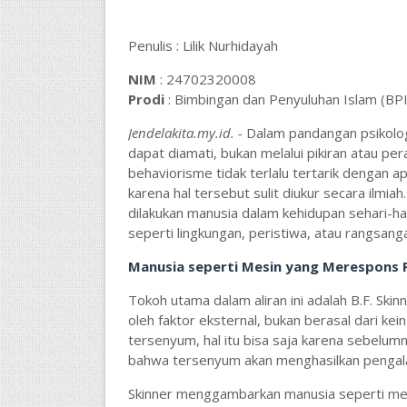
Penulis : Lilik Nurhidayah
NIM
: 24702320008
Prodi
: Bimbingan dan Penyuluhan Islam (BPI
Jendelakita.my.id. -
Dalam pandangan psikolog
dapat diamati, bukan melalui pikiran atau pera
behaviorisme tidak terlalu tertarik dengan a
karena hal tersebut sulit diukur secara ilmi
dilakukan manusia dalam kehidupan sehari-har
seperti lingkungan, peristiwa, atau rangsanga
Manusia seperti Mesin yang Merespons
Tokoh utama dalam aliran ini adalah B.F. Ski
oleh faktor eksternal, bukan berasal dari kei
tersenyum, hal itu bisa saja karena sebelumny
bahwa tersenyum akan menghasilkan pengala
Skinner menggambarkan manusia seperti mes