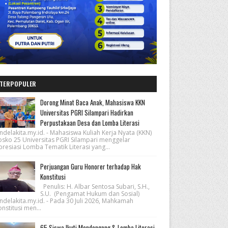
TERPOPULER
Dorong Minat Baca Anak, Mahasiswa KKN
Universitas PGRI Silampari Hadirkan
Perpustakaan Desa dan Lomba Literasi
ndelakita.my.id. - Mahasiswa Kuliah Kerja Nyata (KKN)
osko 25 Universitas PGRI Silampari menggelar
resiasi Lomba Tematik Literasi yang...
Perjuangan Guru Honorer terhadap Hak
Konstitusi
Penulis: H. Albar Sentosa Subari, S.H.,
S.U. (Pengamat Hukum dan Sosial)
ndelakita.my.id. - Pada 30 Juli 2026, Mahkamah
nstitusi men...
65 Siswa Ikuti Mendongeng & Lomba Literasi