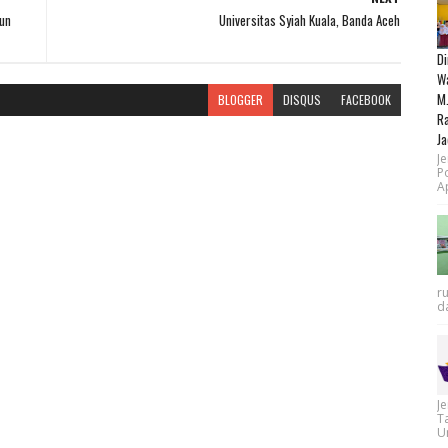
un
Universitas Syiah Kuala, Banda Aceh
Di
Wa
M.
BLOGGER
DISQUS
FACEBOOK
Ra
Ja
Je
P
Ap
r
da
J
T
Un