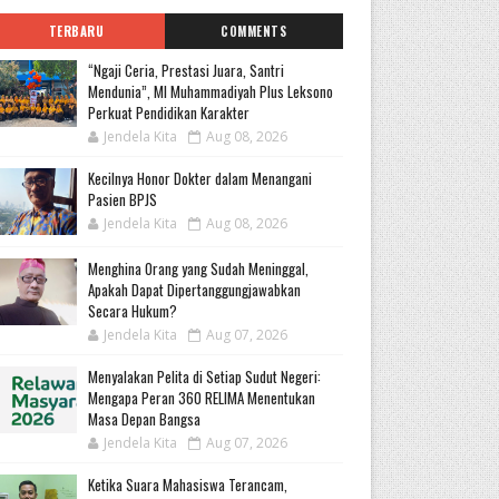
TERBARU
COMMENTS
“Ngaji Ceria, Prestasi Juara, Santri
Mendunia”, MI Muhammadiyah Plus Leksono
Perkuat Pendidikan Karakter
Jendela Kita
Aug 08, 2026
Kecilnya Honor Dokter dalam Menangani
Pasien BPJS
Jendela Kita
Aug 08, 2026
Menghina Orang yang Sudah Meninggal,
Apakah Dapat Dipertanggungjawabkan
Secara Hukum?
Jendela Kita
Aug 07, 2026
Menyalakan Pelita di Setiap Sudut Negeri:
Mengapa Peran 360 RELIMA Menentukan
Masa Depan Bangsa
Jendela Kita
Aug 07, 2026
Ketika Suara Mahasiswa Terancam,