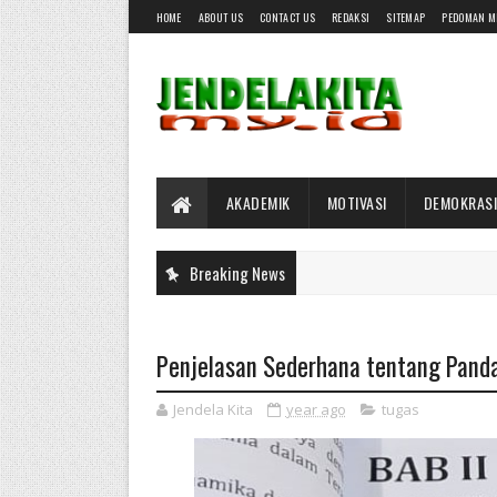
HOME
ABOUT US
CONTACT US
REDAKSI
SITEMAP
PEDOMAN M
AKADEMIK
MOTIVASI
DEMOKRASI
Breaking News
Penjelasan Sederhana tentang Panda
Jendela Kita
year ago
tugas