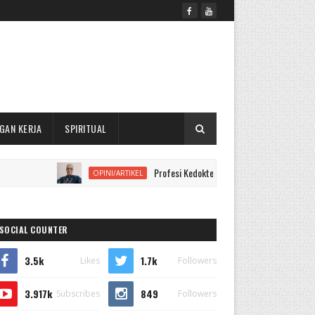
GAN KERJA
SPIRITUAL
Profesi Kedokteran Perlu Mempelajari Kontruksi Hukum
OPINI/ARTIKEL
SOCIAL COUNTER
3.5k
1.7k
Likes
Followers
3.917k
849
Subscribes
Followers