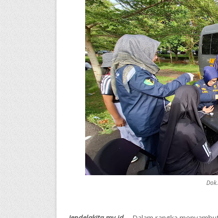
Dok.
Jendelakita.my.id.
- Dalam rangka menyambut 