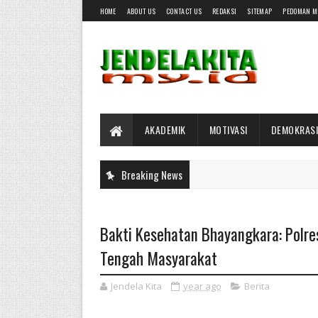
HOME
ABOUT US
CONTACT US
REDAKSI
SITEMAP
PEDOMAN M
AKADEMIK
MOTIVASI
DEMOKRASI
Breaking News
Bakti Kesehatan Bhayangkara: Polres
Tengah Masyarakat
Jendela Kita
year ago
Berita