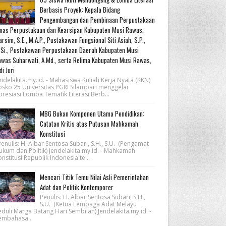
Berbasis Proyek: Kepala Bidang
Pengembangan dan Pembinaan Perpustakaan
nas Perpustakaan dan Kearsipan Kabupaten Musi Rawas,
rsim, S.E., M.A.P., Pustakawan Fungsional Siti Asiah, S.P.,
Si., Pustakawan Perpustakaan Daerah Kabupaten Musi
was Suharwati, A.Md., serta Relima Kabupaten Musi Rawas,
di Juri
ndelakita.my.id. - Mahasiswa Kuliah Kerja Nyata (KKN)
osko 25 Universitas PGRI Silampari menggelar
resiasi Lomba Tematik Literasi Berb...
MBG Bukan Komponen Utama Pendidikan:
Catatan Kritis atas Putusan Mahkamah
Konstitusi
nulis: H. Albar Sentosa Subari, S.H., S.U. (Pengamat
ukum dan Politik) Jendelakita.my.id. - Mahkamah
nstitusi Republik Indonesia te...
Mencari Titik Temu Nilai Asli Pemerintahan
Adat dan Politik Kontemporer
Penulis: H. Albar Sentosa Subari, S.H.,
S.U. (Ketua Lembaga Adat Melayu
eduli Marga Batang Hari Sembilan) Jendelakita.my.id. -
embahasa...