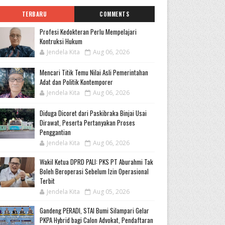
TERBARU
COMMENTS
Profesi Kedokteran Perlu Mempelajari
Kontruksi Hukum
Jendela Kita
Aug 06, 2026
Mencari Titik Temu Nilai Asli Pemerintahan
Adat dan Politik Kontemporer
Jendela Kita
Aug 06, 2026
Diduga Dicoret dari Paskibraka Binjai Usai
Dirawat, Peserta Pertanyakan Proses
Penggantian
Jendela Kita
Aug 06, 2026
Wakil Ketua DPRD PALI: PKS PT Aburahmi Tak
Boleh Beroperasi Sebelum Izin Operasional
Terbit
Jendela Kita
Aug 05, 2026
Gandeng PERADI, STAI Bumi Silampari Gelar
PKPA Hybrid bagi Calon Advokat, Pendaftaran