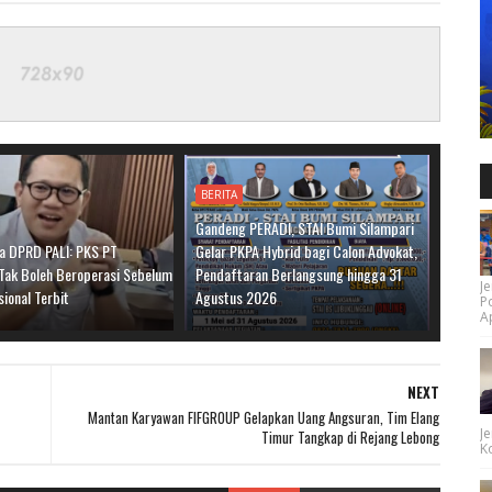
BERITA
Gandeng PERADI, STAI Bumi Silampari
ua DPRD PALI: PKS PT
Gelar PKPA Hybrid bagi Calon Advokat,
Tak Boleh Beroperasi Sebelum
Pendaftaran Berlangsung hingga 31
Je
sional Terbit
Agustus 2026
P
Ap
NEXT
Mantan Karyawan FIFGROUP Gelapkan Uang Angsuran, Tim Elang
Je
Timur Tangkap di Rejang Lebong
Ko