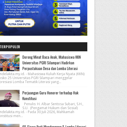
TERPOPULER
Dorong Minat Baca Anak, Mahasiswa KKN
Universitas PGRI Silampari Hadirkan
Perpustakaan Desa dan Lomba Literasi
ndelakita.my.id. - Mahasiswa Kuliah Kerja Nyata (KKN)
osko 25 Universitas PGRI Silampari menggelar
resiasi Lomba Tematik Literasi yang...
Perjuangan Guru Honorer terhadap Hak
Konstitusi
Penulis: H. Albar Sentosa Subari, S.H.,
S.U. (Pengamat Hukum dan Sosial)
ndelakita.my.id. - Pada 30 Juli 2026, Mahkamah
nstitusi men...
65 Siswa Ikuti Mendongeng & Lomba Literasi