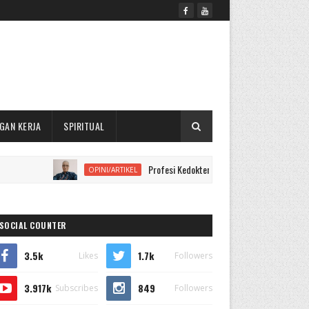
GAN KERJA
SPIRITUAL
Profesi Kedokteran Perlu Mempelajari Kontruksi Huk
OPINI/ARTIKEL
SOCIAL COUNTER
3.5k
1.7k
Likes
Followers
3.917k
849
Subscribes
Followers