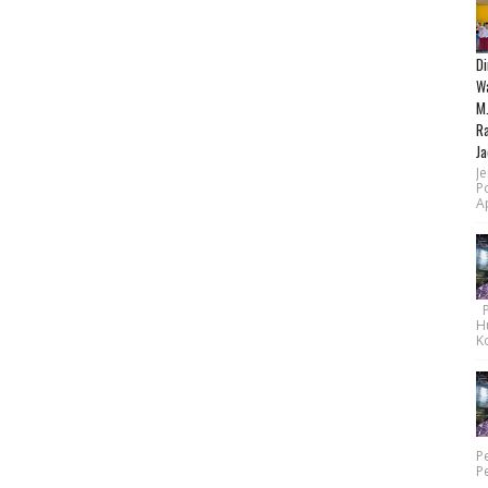
Di
Wa
M.
Ra
Ja
Je
P
Ap
Pe
H
Ko
P
P