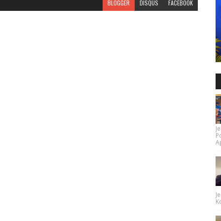
BLOGGER
DISQUS
FACEBOOK
Je
P
Ap
Je
Ko