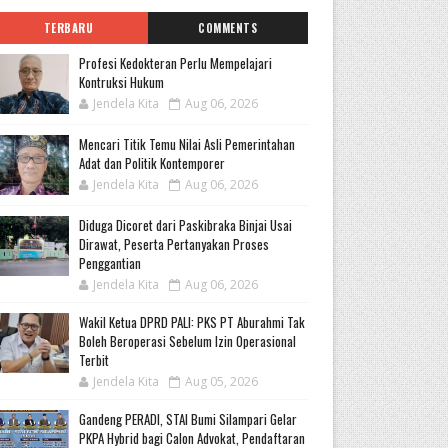
TERBARU
COMMENTS
Profesi Kedokteran Perlu Mempelajari
Kontruksi Hukum
Jendela Kita
Aug 06, 2026
Mencari Titik Temu Nilai Asli Pemerintahan
Adat dan Politik Kontemporer
Jendela Kita
Aug 06, 2026
Diduga Dicoret dari Paskibraka Binjai Usai
Dirawat, Peserta Pertanyakan Proses
Penggantian
Jendela Kita
Aug 06, 2026
Wakil Ketua DPRD PALI: PKS PT Aburahmi Tak
Boleh Beroperasi Sebelum Izin Operasional
Terbit
Jendela Kita
Aug 05, 2026
Gandeng PERADI, STAI Bumi Silampari Gelar
PKPA Hybrid bagi Calon Advokat, Pendaftaran