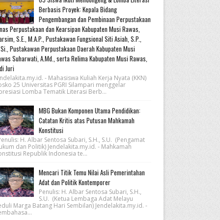
Berbasis Proyek: Kepala Bidang
Pengembangan dan Pembinaan Perpustakaan
nas Perpustakaan dan Kearsipan Kabupaten Musi Rawas,
rsim, S.E., M.A.P., Pustakawan Fungsional Siti Asiah, S.P.,
Si., Pustakawan Perpustakaan Daerah Kabupaten Musi
was Suharwati, A.Md., serta Relima Kabupaten Musi Rawas,
di Juri
ndelakita.my.id. - Mahasiswa Kuliah Kerja Nyata (KKN)
osko 25 Universitas PGRI Silampari menggelar
resiasi Lomba Tematik Literasi Berb...
MBG Bukan Komponen Utama Pendidikan:
Catatan Kritis atas Putusan Mahkamah
Konstitusi
nulis: H. Albar Sentosa Subari, S.H., S.U. (Pengamat
ukum dan Politik) Jendelakita.my.id. - Mahkamah
nstitusi Republik Indonesia te...
Mencari Titik Temu Nilai Asli Pemerintahan
Adat dan Politik Kontemporer
Penulis: H. Albar Sentosa Subari, S.H.,
S.U. (Ketua Lembaga Adat Melayu
eduli Marga Batang Hari Sembilan) Jendelakita.my.id. -
embahasa...