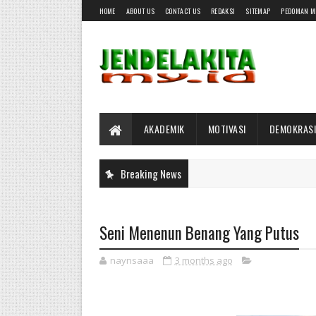
HOME
ABOUT US
CONTACT US
REDAKSI
SITEMAP
PEDOMAN M
AKADEMIK
MOTIVASI
DEMOKRASI
Breaking News
Seni Menenun Benang Yang Putus
naynsaaa
3 months ago