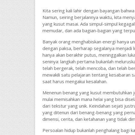
Kita sering kali lahir dengan bayangan bahwa
Namun, seiring berjalannya waktu, kita meny
yang kusut masai. Ada simpul-simpul kegagal
memudar, dan ada bagian-bagian yang terpu
​Banyak orang menghabiskan energi hanya un
dengan paksa, berharap segalanya menjadi lu
hanya akan berakhir putus, meninggalkan luka 
seninya: langkah pertama bukanlah meluruska
telah bergerak, telah mencoba, dan telah ber
mewakili satu pelajaran tentang kesabaran 
saat harus mengakui kesalahan.
​Menenun benang yang kusut membutuhkan jem
mulai memisahkan mana helai yang bisa dise
dari tekstur yang unik. Keindahan sejati justr
yang ditenun dari benang-benang yang pernah 
dimensi, cerita, dan ketahanan yang tidak dimi
​Persoalan hidup bukanlah penghalang bagi ka