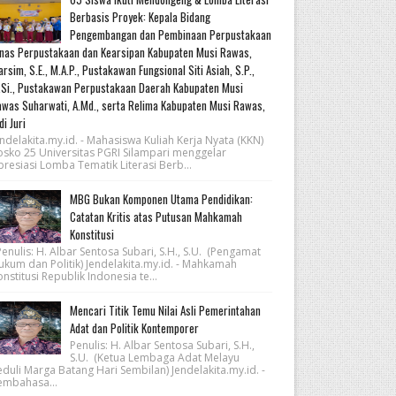
Berbasis Proyek: Kepala Bidang
Pengembangan dan Pembinaan Perpustakaan
nas Perpustakaan dan Kearsipan Kabupaten Musi Rawas,
rsim, S.E., M.A.P., Pustakawan Fungsional Siti Asiah, S.P.,
Si., Pustakawan Perpustakaan Daerah Kabupaten Musi
was Suharwati, A.Md., serta Relima Kabupaten Musi Rawas,
di Juri
ndelakita.my.id. - Mahasiswa Kuliah Kerja Nyata (KKN)
osko 25 Universitas PGRI Silampari menggelar
resiasi Lomba Tematik Literasi Berb...
MBG Bukan Komponen Utama Pendidikan:
Catatan Kritis atas Putusan Mahkamah
Konstitusi
nulis: H. Albar Sentosa Subari, S.H., S.U. (Pengamat
ukum dan Politik) Jendelakita.my.id. - Mahkamah
nstitusi Republik Indonesia te...
Mencari Titik Temu Nilai Asli Pemerintahan
Adat dan Politik Kontemporer
Penulis: H. Albar Sentosa Subari, S.H.,
S.U. (Ketua Lembaga Adat Melayu
eduli Marga Batang Hari Sembilan) Jendelakita.my.id. -
embahasa...