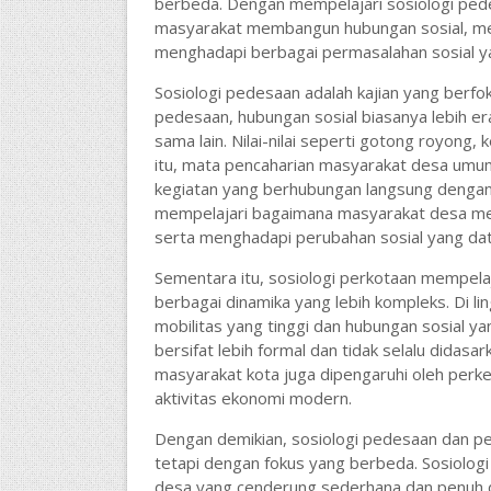
berbeda. Dengan mempelajari sosiologi ped
masyarakat membangun hubungan sosial, me
menghadapi berbagai permasalahan sosial y
Sosiologi pedesaan adalah kajian yang berf
pedesaan, hubungan sosial biasanya lebih e
sama lain. Nilai-nilai seperti gotong royong
itu, mata pencaharian masyarakat desa umum
kegiatan yang berhubungan langsung dengan a
mempelajari bagaimana masyarakat desa me
serta menghadapi perubahan sosial yang da
Sementara itu, sosiologi perkotaan mempelaj
berbagai dinamika yang lebih kompleks. Di li
mobilitas yang tinggi dan hubungan sosial yang
bersifat lebih formal dan tidak selalu didasa
masyarakat kota juga dipengaruhi oleh perke
aktivitas ekonomi modern.
Dengan demikian, sosiologi pedesaan dan p
tetapi dengan fokus yang berbeda. Sosiolo
desa yang cenderung sederhana dan penuh d