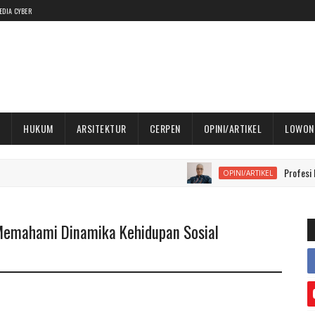
EDIA CYBER
HUKUM
ARSITEKTUR
CERPEN
OPINI/ARTIKEL
LOWON
Profesi Kedoktera
OPINI/ARTIKEL
 Memahami Dinamika Kehidupan Sosial