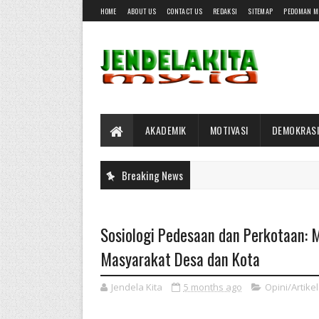
HOME
ABOUT US
CONTACT US
REDAKSI
SITEMAP
PEDOMAN M
AKADEMIK
MOTIVASI
DEMOKRASI
Breaking News
Sosiologi Pedesaan dan Perkotaan:
Masyarakat Desa dan Kota
Jendela Kita
5 months ago
Opini/Artikel