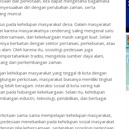
esaan dan perkotaan, kita dapat mengetahui bagaimana
nyesuaikan diri dengan perubahan zaman, serta
ang muncul.
okus pada kehidupan masyarakat desa. Dalam masyarakat
rat karena masyarakatnya cenderung saling mengenal satu
, kebersamaan, dan kekeluargaan masih sangat kuat. Selain
nya berkaitan dengan sektor pertanian, perkebunan, atau
lam. Oleh karena itu, sosiologi pedesaan juga
mpertahankan tradisi, mengelola sumber daya alam,
tang dari perkembangan zaman.
ari kehidupan masyarakat yang tinggal di kota dengan
ngkungan perkotaan, masyarakat biasanya memiliki tingkat
 lebih beragam. Interaksi sosial di kota sering kali
rkan pada hubungan kekeluargaan. Selain itu, kehidupan
mbangan industri, teknologi, pendidikan, dan berbagai
erkotaan sama-sama mempelajari kehidupan masyarakat,
gi pedesaan menekankan pada kehidupan sosial masyarakat
engan nilai kebersamaan, sedangkan sosiologi perkotaan