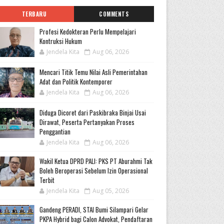
TERBARU
COMMENTS
Profesi Kedokteran Perlu Mempelajari
Kontruksi Hukum
Jendela Kita
Aug 06, 2026
Mencari Titik Temu Nilai Asli Pemerintahan
Adat dan Politik Kontemporer
Jendela Kita
Aug 06, 2026
Diduga Dicoret dari Paskibraka Binjai Usai
Dirawat, Peserta Pertanyakan Proses
Penggantian
Jendela Kita
Aug 06, 2026
Wakil Ketua DPRD PALI: PKS PT Aburahmi Tak
Boleh Beroperasi Sebelum Izin Operasional
Terbit
Jendela Kita
Aug 05, 2026
Gandeng PERADI, STAI Bumi Silampari Gelar
PKPA Hybrid bagi Calon Advokat, Pendaftaran