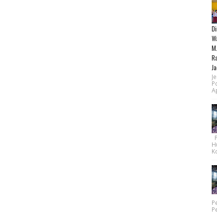
Di
Wa
M.
Ra
Ja
Je
P
Ap
Pe
H
Ko
P
P