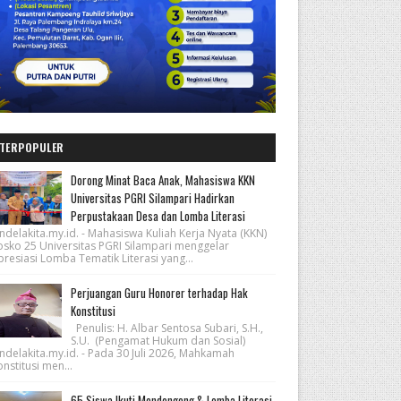
TERPOPULER
Dorong Minat Baca Anak, Mahasiswa KKN
Universitas PGRI Silampari Hadirkan
Perpustakaan Desa dan Lomba Literasi
ndelakita.my.id. - Mahasiswa Kuliah Kerja Nyata (KKN)
osko 25 Universitas PGRI Silampari menggelar
resiasi Lomba Tematik Literasi yang...
Perjuangan Guru Honorer terhadap Hak
Konstitusi
Penulis: H. Albar Sentosa Subari, S.H.,
S.U. (Pengamat Hukum dan Sosial)
ndelakita.my.id. - Pada 30 Juli 2026, Mahkamah
nstitusi men...
65 Siswa Ikuti Mendongeng & Lomba Literasi