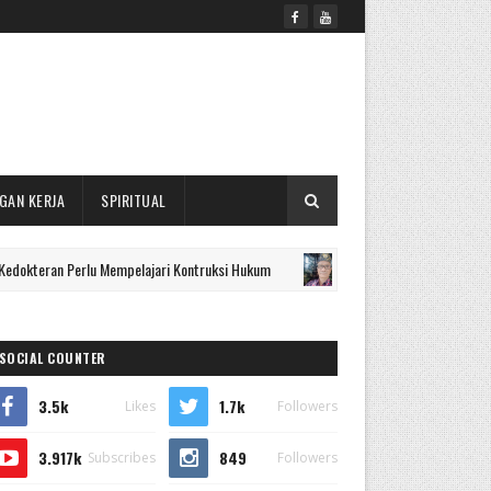
GAN KERJA
SPIRITUAL
n Perlu Mempelajari Kontruksi Hukum
Mencari Titik Te
OPINI/ARTIKEL
SOCIAL COUNTER
3.5k
1.7k
Likes
Followers
3.917k
849
Subscribes
Followers