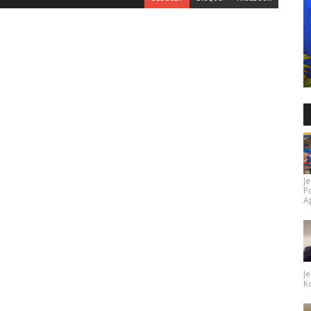
Je
P
Ap
Je
Ko