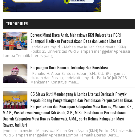
TERPOPULER
Dorong Minat Baca Anak, Mahasiswa KKN Universitas PGRI
Silampari Hadirkan Perpustakaan Desa dan Lomba Literasi
Jendelakita.my.id. - Mahasiswa Kuliah Kerja Nyata (KKN)
Posko 25 Universitas PGRI Silampari menggelar Apresiasi
Lomba Tematik Literasi yang...
Perjuangan Guru Honorer terhadap Hak Konstitusi
Penulis: H. Albar Sentosa Subari, S.H., S.U. (Pengamat
Hukum dan Sosial) Jendelakita.my.id. - Pada 30 Juli 2026,
Mahkamah Konstitusi men...
65 Siswa Ikuti Mendongeng & Lomba Literasi Berbasis Proyek:
Kepala Bidang Pengembangan dan Pembinaan Perpustakaan Dinas
Perpustakaan dan Kearsipan Kabupaten Musi Rawas, Warsim, S.E.,
M.A.P., Pustakawan Fungsional Siti Asiah, S.P., M.Si., Pustakawan Perpustakaan
Daerah Kabupaten Musi Rawas Suharwati, A.Md., serta Relima Kabupaten Musi
Rawas, Jadi Juri
Jendelakita.my.id. - Mahasiswa Kuliah Kerja Nyata (KKN) Posko 25 Universitas
PGRI Silampari menggelar Apresiasi Lomba Tematik Literasi Berb...