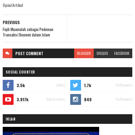
Opini/Artikel
PREVIOUS
Fiqih Muamalah sebagai Pedoman
Transaksi Ekonomi dalam Islam
POST
COMMENT
BLOGGER
DISQUS
FACEBOOK
SOCIAL COUNTER
3.5k
1.7k
Likes
Followers
3.917k
849
Subscribes
Followers
IKLAN