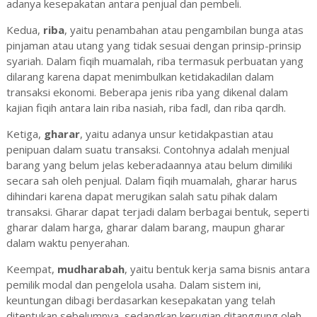
adanya kesepakatan antara penjual dan pembeli.
Kedua,
riba
, yaitu penambahan atau pengambilan bunga atas
pinjaman atau utang yang tidak sesuai dengan prinsip-prinsip
syariah. Dalam fiqih muamalah, riba termasuk perbuatan yang
dilarang karena dapat menimbulkan ketidakadilan dalam
transaksi ekonomi. Beberapa jenis riba yang dikenal dalam
kajian fiqih antara lain riba nasiah, riba fadl, dan riba qardh.
Ketiga,
gharar
, yaitu adanya unsur ketidakpastian atau
penipuan dalam suatu transaksi. Contohnya adalah menjual
barang yang belum jelas keberadaannya atau belum dimiliki
secara sah oleh penjual. Dalam fiqih muamalah, gharar harus
dihindari karena dapat merugikan salah satu pihak dalam
transaksi. Gharar dapat terjadi dalam berbagai bentuk, seperti
gharar dalam harga, gharar dalam barang, maupun gharar
dalam waktu penyerahan.
Keempat,
mudharabah
, yaitu bentuk kerja sama bisnis antara
pemilik modal dan pengelola usaha. Dalam sistem ini,
keuntungan dibagi berdasarkan kesepakatan yang telah
ditentukan sebelumnya, sedangkan kerugian ditanggung oleh