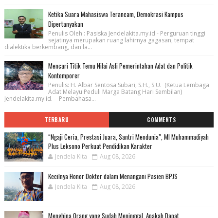
Ketika Suara Mahasiswa Terancam, Demokrasi Kampus
Dipertanyakan
Penulis Oleh : Pasiska Jendelakita.my.id - Perguruan tinggi
sejatinya merupakan ruang lahirnya gagasan, tempat
dialektika berkembang, dan la...
Mencari Titik Temu Nilai Asli Pemerintahan Adat dan Politik
Kontemporer
Penulis: H. Albar Sentosa Subari, S.H., S.U. (Ketua Lembaga
Adat Melayu Peduli Marga Batang Hari Sembilan)
Jendelakita.my.id. - Pembahasa...
TERBARU
COMMENTS
“Ngaji Ceria, Prestasi Juara, Santri Mendunia”, MI Muhammadiyah
Plus Leksono Perkuat Pendidikan Karakter
Jendela Kita
Aug 08, 2026
Kecilnya Honor Dokter dalam Menangani Pasien BPJS
Jendela Kita
Aug 08, 2026
Menghina Orang yang Sudah Meninggal, Apakah Dapat