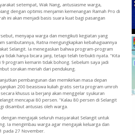
syarakat setempat, Wak Nang, antusiasme warga,
ak Nang dengan optimis menjamin kemenangan Ramah Pro di
h ini akan menjadi basis suara kuat bagi pasangan
rsebut, menyapa warga dan mengikuti kegiatan yang
alam sambutannya, Ratna mengungkapkan kebahagiaannya
rakat Selangit. Ia menegaskan bahwa program-program
tidak hanya bicara janji, tetapi telah terbukti nyata. "Kita
ri 9 program kemarin tidak bohong. Sebelum saya jadi
sambut sorakan meriah dari pendukung.
lanjutkan pembangunan dan memikirkan masa depan
menjanjikan 200 beasiswa kuliah gratis serta program umroh
 secara khusus ia berjanji akan menggelar syukuran
elangit mencapai 80 persen. "Kalau 80 persen di Selangit
agi disambut antusias oleh warga.
a dengan mengajak seluruh masyarakat Selangit untuk
tang. Ia mengimbau warga agar mengajak keluarga dan
t 1 pada 27 November.