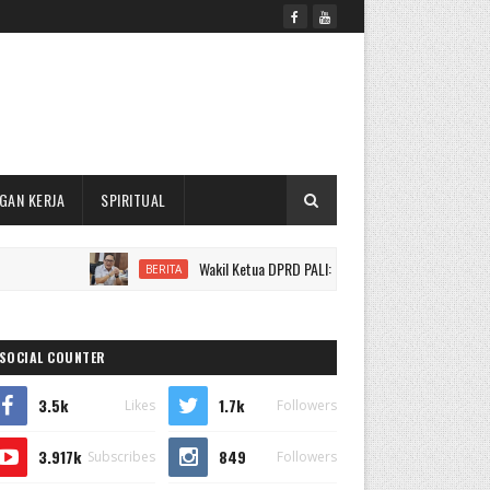
GAN KERJA
SPIRITUAL
Wakil Ketua DPRD PALI: PKS PT Aburahmi Tak Boleh Beroperas
BERITA
SOCIAL COUNTER
3.5k
1.7k
Likes
Followers
3.917k
849
Subscribes
Followers