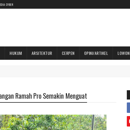
EDIA CYBER
HUKUM
ARSITEKTUR
CERPEN
OPINI/ARTIKEL
LOWON
sangan Ramah Pro Semakin Menguat