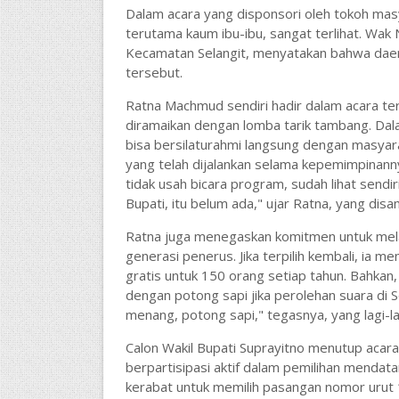
Dalam acara yang disponsori oleh tokoh ma
terutama kaum ibu-ibu, sangat terlihat. W
Kecamatan Selangit, menyatakan bahwa daera
tersebut.
Ratna Machmud sendiri hadir dalam acara te
diramaikan dengan lomba tarik tambang. D
bisa bersilaturahmi langsung dengan masya
yang telah dijalankan selama kepemimpinannya 
tidak usah bicara program, sudah lihat sendi
Bupati, itu belum ada," ujar Ratna, yang di
Ratna juga menegaskan komitmen untuk me
generasi penerus. Jika terpilih kembali, ia 
gratis untuk 150 orang setiap tahun. Bahkan,
dengan potong sapi jika perolehan suara di S
menang, potong sapi," tegasnya, yang lagi-l
Calon Wakil Bupati Suprayitno menutup acar
berpartisipasi aktif dalam pemilihan menda
kerabat untuk memilih pasangan nomor uru