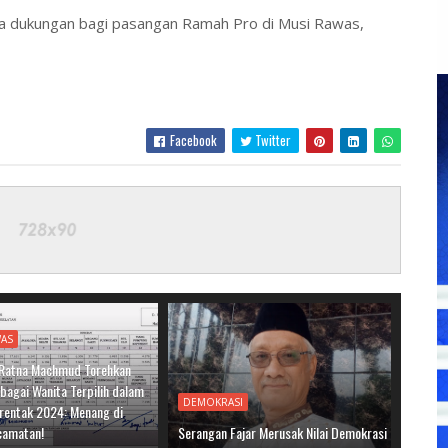
nya dukungan bagi pasangan Ramah Pro di Musi Rawas,
Facebook
Twitter
WAS
. Ratna Machmud Torehkan
bagai Wanita Terpilih dalam
DEMOKRASI
erentak 2024: Menang di
camatan!
Serangan Fajar Merusak Nilai Demokrasi