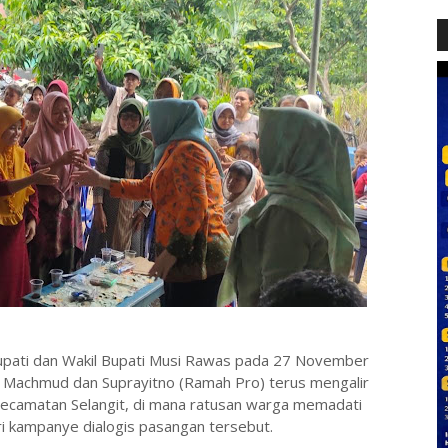
upati dan Wakil Bupati Musi Rawas pada 27 November
 Machmud dan Suprayitno (Ramah Pro) terus mengalir
 Kecamatan Selangit, di mana ratusan warga memadati
ri kampanye dialogis pasangan tersebut.