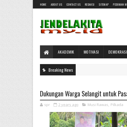
HOME
ABOUT US
CONTACT US
REDAKSI
SITEMAP
PEDOMAN M
AKADEMIK
MOTIVASI
DEMOKRASI
Breaking News
Dukungan Warga Selangit untuk Pa
spr
2 years ago
Musi Rawas
,
Pilkada