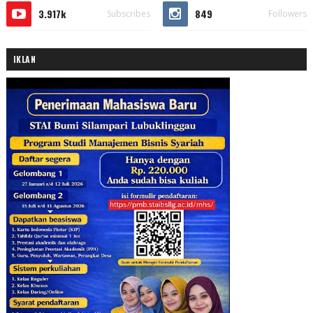
3.917k
849
Subscribes
Followers
IKLAN