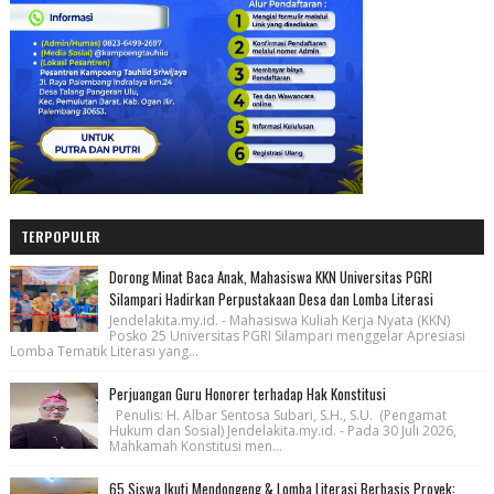
TERPOPULER
Dorong Minat Baca Anak, Mahasiswa KKN Universitas PGRI
Silampari Hadirkan Perpustakaan Desa dan Lomba Literasi
Jendelakita.my.id. - Mahasiswa Kuliah Kerja Nyata (KKN)
Posko 25 Universitas PGRI Silampari menggelar Apresiasi
Lomba Tematik Literasi yang...
Perjuangan Guru Honorer terhadap Hak Konstitusi
Penulis: H. Albar Sentosa Subari, S.H., S.U. (Pengamat
Hukum dan Sosial) Jendelakita.my.id. - Pada 30 Juli 2026,
Mahkamah Konstitusi men...
65 Siswa Ikuti Mendongeng & Lomba Literasi Berbasis Proyek: