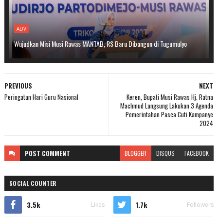
ADV
Wujudkan Misi Musi Rawas MANTAB, RS Baru Dibangun di Tugumulyo
PREVIOUS
NEXT
Peringatan Hari Guru Nasional
Keren, Bupati Musi Rawas Hj. Ratna
Machmud Langsung Lakukan 3 Agenda
Pemerintahan Pasca Cuti Kampanye
2024
POST
COMMENT
BLOGGER
DISQUS
FACEBOOK
SOCIAL COUNTER
3.5k
1.7k
Likes
Followers