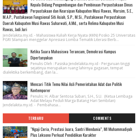
Kepala Bidang Pengembangan dan Pembinaan Perpustakaan Dinas
Perpustakaan dan Kearsipan Kabupaten Musi Rawas, Warsim, S.E.,
M.A.P., Pustakawan Fungsional Siti Asiah, S.P., M.Si., Pustakawan Perpustakaan
Daerah Kabupaten Musi Rawas Suharwati, A.Md., serta Relima Kabupaten Musi
Rawas, Jadi Juri
Jendelakita.my.id. - Mahasiswa Kuliah Kerja Nyata (KKN) Posko 25 Universitas
PGRI Silampari menggelar Apresiasi Lomba Tematik Literasi Berb...
Ketika Suara Mahasiswa Terancam, Demokrasi Kampus
Dipertanyakan
Penulis Oleh : Pasiska Jendelakita.my.id - Perguruan tinggi
sejatinya merupakan ruang lahirnya gagasan, tempat
dialektika berkembang, dan la...
Mencari Titik Temu Nilai Asli Pemerintahan Adat dan Politik
Kontemporer
Penulis: H. Albar Sentosa Subari, S.H., S.U. (Ketua Lembaga
Adat Melayu Peduli Marga Batang Hari Sembilan)
Jendelakita.my.id. - Pembahasa...
TERBARU
COMMENTS
“Ngaji Ceria, Prestasi Juara, Santri Mendunia”, MI Muhammadiyah
Plus Leksono Perkuat Pendidikan Karakter