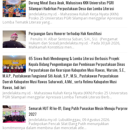
Dorong Minat Baca Anak, Mahasiswa KKN Universitas PGRI
Silampari Hadirkan Perpustakaan Desa dan Lomba Literasi
Jendelakita.my.id. - Mahasiswa Kuliah Kerja Nyata (KKN)
Posko 25 Universitas PGRI Silampari menggelar Apresiasi
Lomba Tematik Literasi yang...
Perjuangan Guru Honorer terhadap Hak Konstitusi
Penulis: H. Albar Sentosa Subari, S.H., S.U. (Pengamat
Hukum dan Sosial) Jendelakita.my.id. - Pada 30 Juli 2026,
Mahkamah Konstitusi men...
65 Siswa Ikuti Mendongeng & Lomba Literasi Berbasis Proyek:
Kepala Bidang Pengembangan dan Pembinaan Perpustakaan Dinas
Perpustakaan dan Kearsipan Kabupaten Musi Rawas, Warsim, S.E.,
M.A.P., Pustakawan Fungsional Siti Asiah, S.P., M.Si., Pustakawan Perpustakaan
Daerah Kabupaten Musi Rawas Suharwati, A.Md., serta Relima Kabupaten Musi
Rawas, Jadi Juri
Jendelakita.my.id. - Mahasiswa Kuliah Kerja Nyata (KKN) Posko 25 Universitas
PGRI Silampari menggelar Apresiasi Lomba Tematik Literasi Berb...
Semarak HUT RI ke-81, Elang Putih Panaskan Mesin Menuju Porprov
2027
Jendelakita.my.id- Lubuklinggau, 09 Agustus 2026.
Padepokan Pencak Silat Elang Putih menunjukkan
komitmennya dalam membina dan mencetak atle...