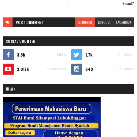
Sosial?
POST
COMMENT
BLOGGER
DISQUS
FACEBOOK
SOCIAL COUNTER
3.5k
1.7k
Likes
Followers
3.917k
849
Subscribes
Followers
IKLAN