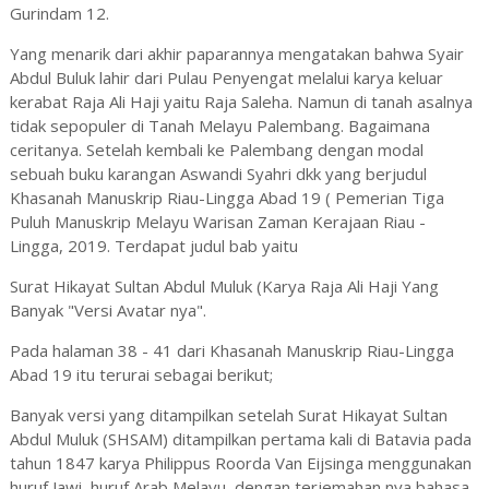
Gurindam 12.
Yang menarik dari akhir paparannya mengatakan bahwa Syair
Abdul Buluk lahir dari Pulau Penyengat melalui karya keluar
kerabat Raja Ali Haji yaitu Raja Saleha. Namun di tanah asalnya
tidak sepopuler di Tanah Melayu Palembang. Bagaimana
ceritanya. Setelah kembali ke Palembang dengan modal
sebuah buku karangan Aswandi Syahri dkk yang berjudul
Khasanah Manuskrip Riau-Lingga Abad 19 ( Pemerian Tiga
Puluh Manuskrip Melayu Warisan Zaman Kerajaan Riau -
Lingga, 2019. Terdapat judul bab yaitu
Surat Hikayat Sultan Abdul Muluk (Karya Raja Ali Haji Yang
Banyak "Versi Avatar nya".
Pada halaman 38 - 41 dari Khasanah Manuskrip Riau-Lingga
Abad 19 itu terurai sebagai berikut;
Banyak versi yang ditampilkan setelah Surat Hikayat Sultan
Abdul Muluk (SHSAM) ditampilkan pertama kali di Batavia pada
tahun 1847 karya Philippus Roorda Van Eijsinga menggunakan
huruf Jawi, huruf Arab Melayu, dengan terjemahan nya bahasa