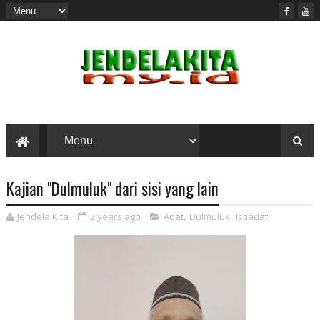
Kajian "Dulmuluk" dari sisi yang lain
Jendela Kita
2 years ago
Adat
,
Dulmuluk
,
Istiadat