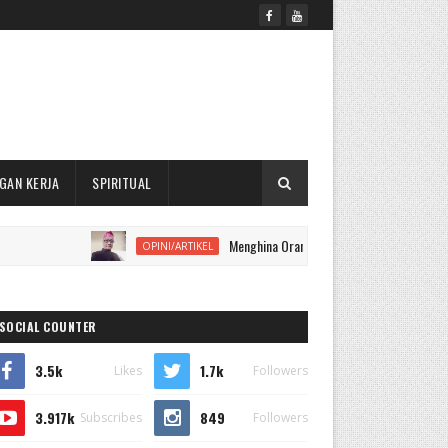
GAN KERJA
SPIRITUAL
Menghina Orang yang Sudah Meninggal, Apakah Dapa
OPINI/ARTIKEL
SOCIAL COUNTER
3.5k
1.7k
Likes
Followers
3.917k
849
Subscribes
Followers