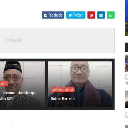
Facebook
Twitter
Je
P
Ap
M'AT
MIMBARJUM'AT
 Diterima: Jalan Menuju
llah SWT
Hukum Bertobat
Je
Ko