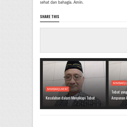
sehat dan bahagia. Amin.
SHARE THIS
MIMBARJU
MIMBARJUM'AT
Tobat yang
Kesalahan dalam Menyikapi Tobat
Ampunan A