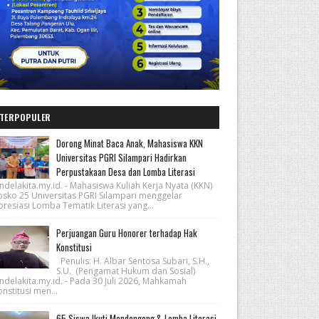
TERPOPULER
Dorong Minat Baca Anak, Mahasiswa KKN
Universitas PGRI Silampari Hadirkan
Perpustakaan Desa dan Lomba Literasi
ndelakita.my.id. - Mahasiswa Kuliah Kerja Nyata (KKN)
osko 25 Universitas PGRI Silampari menggelar
resiasi Lomba Tematik Literasi yang...
Perjuangan Guru Honorer terhadap Hak
Konstitusi
Penulis: H. Albar Sentosa Subari, S.H.,
S.U. (Pengamat Hukum dan Sosial)
ndelakita.my.id. - Pada 30 Juli 2026, Mahkamah
nstitusi men...
65 Siswa Ikuti Mendongeng & Lomba Literasi