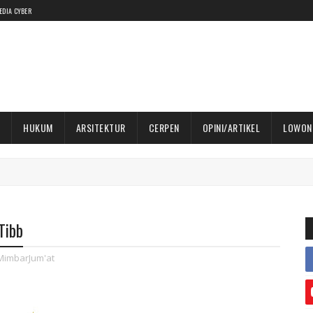
EDIA CYBER
HUKUM
ARSITEKTUR
CERPEN
OPINI/ARTIKEL
LOWON
Tibb
MimbarJum'at