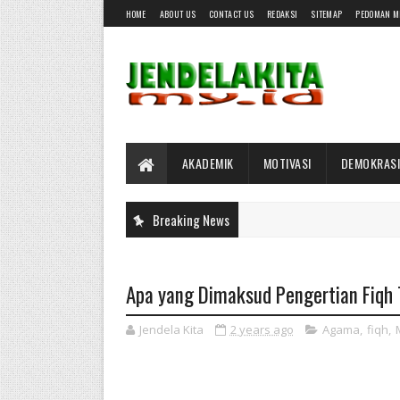
HOME
ABOUT US
CONTACT US
REDAKSI
SITEMAP
PEDOMAN M
AKADEMIK
MOTIVASI
DEMOKRASI
Breaking News
Apa yang Dimaksud Pengertian Fiqh 
Jendela Kita
2 years ago
Agama
,
fiqh
,