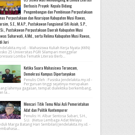
Berbasis Proyek: Kepala Bidang
Pengembangan dan Pembinaan Perpustakaan
nas Perpustakaan dan Kearsipan Kabupaten Musi Rawas,
rsim, S.E., M.A.P., Pustakawan Fungsional Siti Asiah, S.P.,
Si., Pustakawan Perpustakaan Daerah Kabupaten Musi
was Suharwati, A.Md., serta Relima Kabupaten Musi Rawas,
di Juri
ndelakita.my.id. - Mahasiswa Kuliah Kerja Nyata (KKN)
osko 25 Universitas PGRI Silampari menggelar
resiasi Lomba Tematik Literasi Berb...
Ketika Suara Mahasiswa Terancam,
Demokrasi Kampus Dipertanyakan
Penulis Oleh : Pasiska Jendelakita.my.id -
Perguruan tinggi sejatinya merupakan
uang lahirnya gagasan, tempat dialektika berkembang,
n la...
Mencari Titik Temu Nilai Asli Pemerintahan
Adat dan Politik Kontemporer
Penulis: H. Albar Sentosa Subari, S.H.,
S.U. (Ketua Lembaga Adat Melayu
eduli Marga Batang Hari Sembilan) Jendelakita.my.id. -
embahasa...