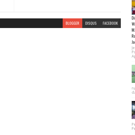
Di
BLOGGER
DISQUS
FACEBOOK
Wa
M.
Ra
Ja
Je
P
Ap
r
da
P
P